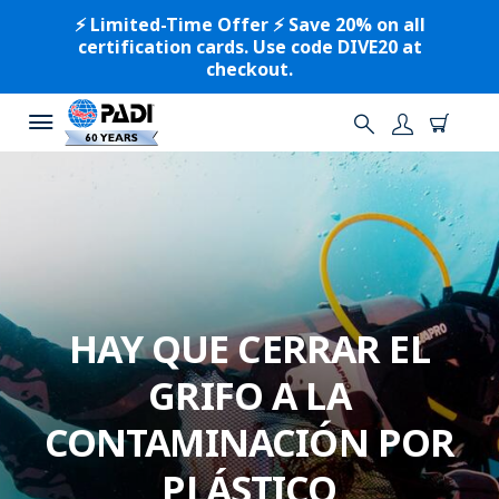
⚡️ Limited-Time Offer ⚡️ Save 20% on all
certification cards. Use code DIVE20 at
checkout.
HAY QUE CERRAR EL
GRIFO A LA
CONTAMINACIÓN POR
PLÁSTICO