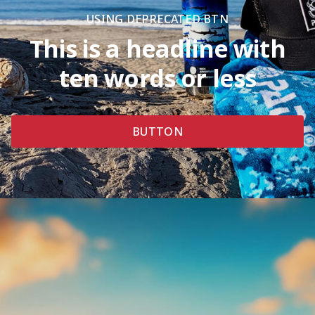
USING DEPRECATED BTN
This is a headline with
ten words or less
BUTTON