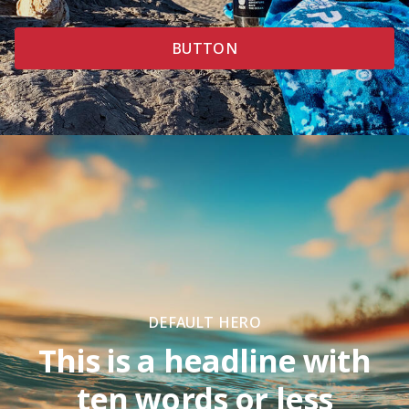
BUTTON
DEFAULT HERO
This is a headline with
ten words or less