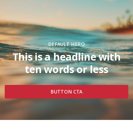
DEFAULT HERO
This is a headline with
ten words or less
BUTTON CTA