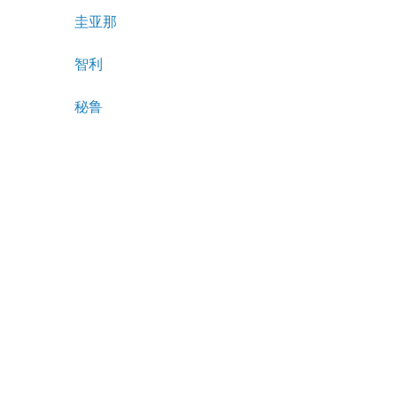
圭亚那
智利
秘鲁