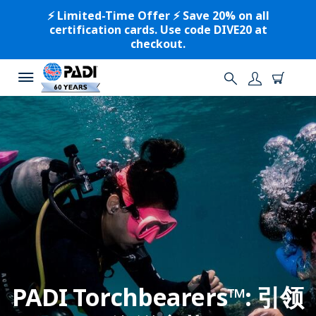
⚡️ Limited-Time Offer ⚡️ Save 20% on all
certification cards. Use code DIVE20 at
checkout.
PADI Torchbearers™: 引领