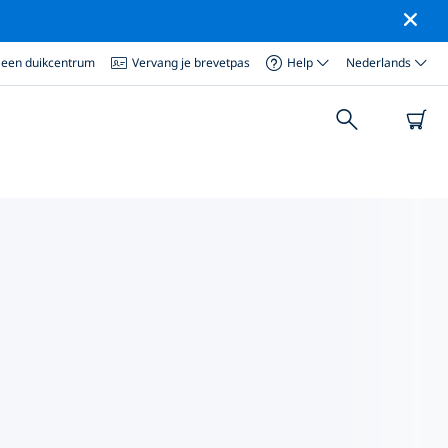
 een duikcentrum
Vervang je brevetpas
Help
Nederlands