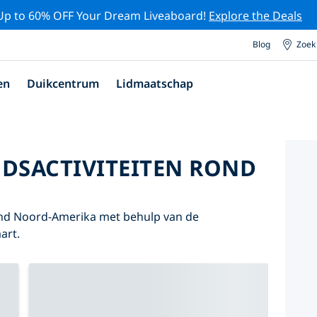
Up to 60% OFF Your Dream Liveaboard!
Explore the Deals
Blog
Zoek
en
Duikcentrum
Lidmaatschap
DSACTIVITEITEN ROND
ond Noord-Amerika met behulp van de
art.