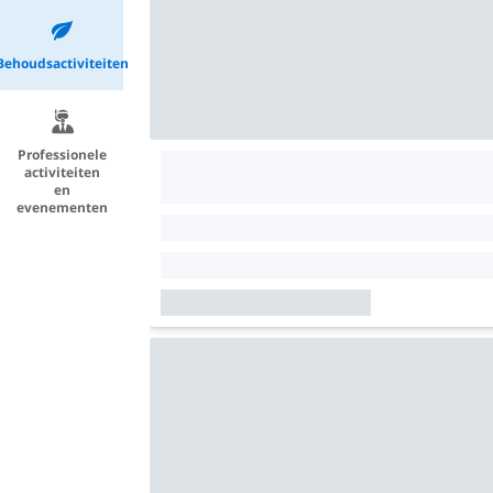
Behoudsactiviteiten
Professionele
activiteiten
en
evenementen