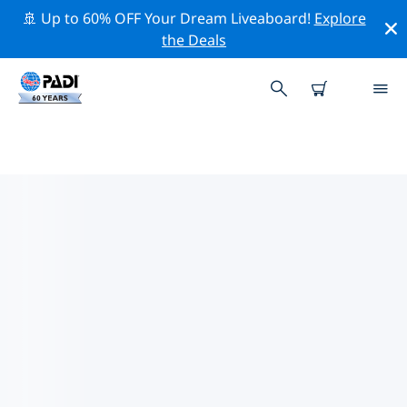
🚢 Up to 60% OFF Your Dream Liveaboard!
Explore
the Deals
TOP
NATUURBEHOUDSACTIVITEITEN
ROND CHILI
Ontdek de natuurbehoudsactiviteiten rond Chili met
behulp van de bovenstaande filters of de interactieve
kaart.