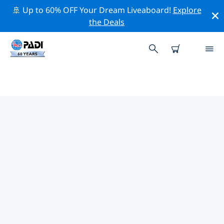
🚢 Up to 60% OFF Your Dream Liveaboard!
Explore
the Deals
TOP
NATUURBEHOUDSACTIVITEITEN
ROND CHILI
Ontdek de natuurbehoudsactiviteiten rond Chili met
behulp van de bovenstaande filters of de interactieve
kaart.