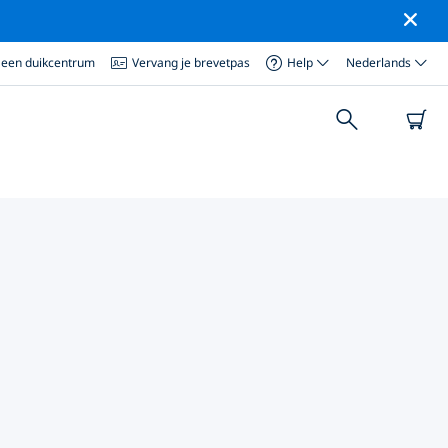
 een duikcentrum
Vervang je brevetpas
Help
Nederlands