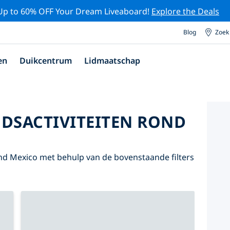
Up to 60% OFF Your Dream Liveaboard!
Explore the Deals
Blog
Zoek
en
Duikcentrum
Lidmaatschap
DSACTIVITEITEN ROND
nd Mexico met behulp van de bovenstaande filters