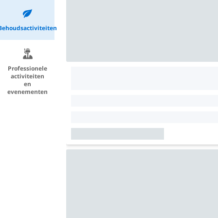
Behoudsactiviteiten
Professionele
activiteiten
en
evenementen