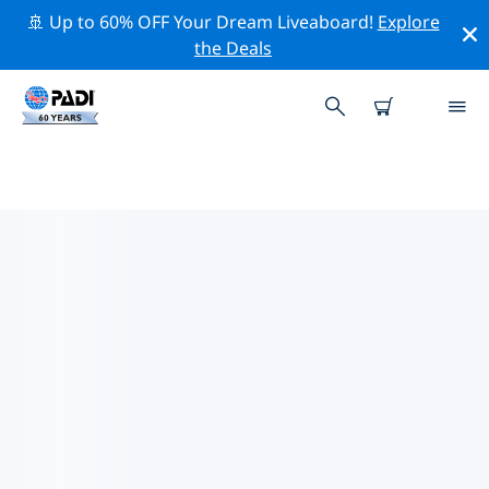
🚢 Up to 60% OFF Your Dream Liveaboard!
Explore
the Deals
TOP
NATUURBEHOUDSACTIVITEITEN
ROND NOORD-AMERIKA
Ontdek de natuurbehoudsactiviteiten rond Noord-
Amerika met behulp van de bovenstaande filters of de
interactieve kaart.