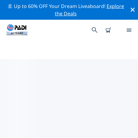
🚢 Up to 60% OFF Your Dream Liveaboard!
Explore
the Deals
TOP
NATUURBEHOUDSACTIVITEITEN
ROND ZWITSERLAND
Ontdek de natuurbehoudsactiviteiten rond
Zwitserland met behulp van de bovenstaande filters of
de interactieve kaart.