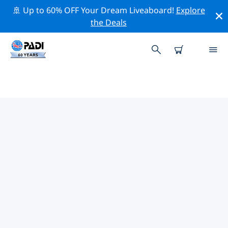
🚢 Up to 60% OFF Your Dream Liveaboard!
Explore
the Deals
TOP
NATUURBEHOUDSACTIVITEITEN
ROND AUSTRALIË
Ontdek de natuurbehoudsactiviteiten rond Australië
met behulp van de bovenstaande filters of de
interactieve kaart.