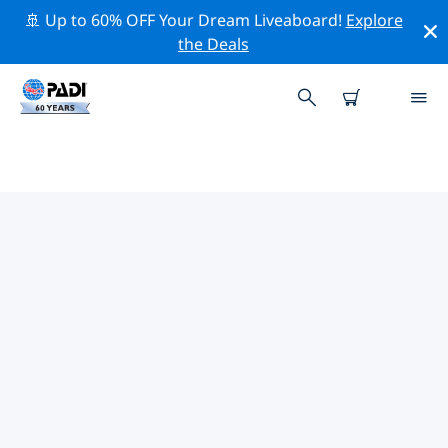
🚢 Up to 60% OFF Your Dream Liveaboard!
Explore
the Deals
TOPDUIKLOCATIES ROND JEJU
Er zijn momenteel 10 duikplekken vermeld rond Jeju,
waarvan 5 zijn Rif duiken, 5 zijn Wand duiken En 3 zijn
Strand duiken.
Verken de duiklocatie rond Jeju met behulp van de
bovenstaande filters of de interactieve kaart. Bekijk
ook de detailpagina van elke duiklocatie en breng uw
stem uit als u de locatie kent.