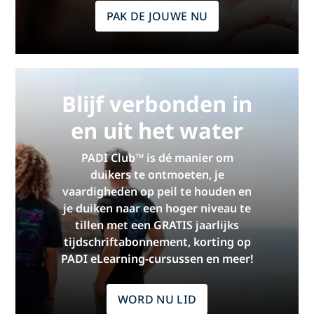
PAK DE JOUWE NU
Blijf verbonden in
en uit het water
PADI Club™ is dé manier om
duikers te ontmoeten, je
vaardigheden op peil te houden en
je duiken naar een hoger niveau te
tillen met een GRATIS jaarlijks
tijdschriftabonnement, korting op
PADI eLearning-cursussen en meer!
WORD NU LID