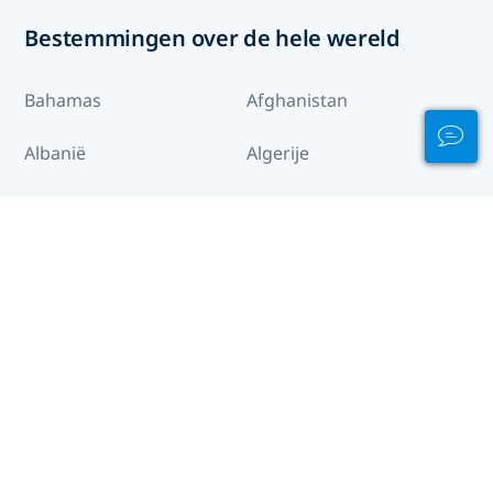
Bestemmingen over de hele wereld
Bahamas
Afghanistan
Albanië
Algerije
Amerikaanse
Amerikaans Samoa
maagdeneilanden
Andorra
Angola
Anguilla
Antigua en Barbuda
Argentinië
Armenië
Aruba
Australië