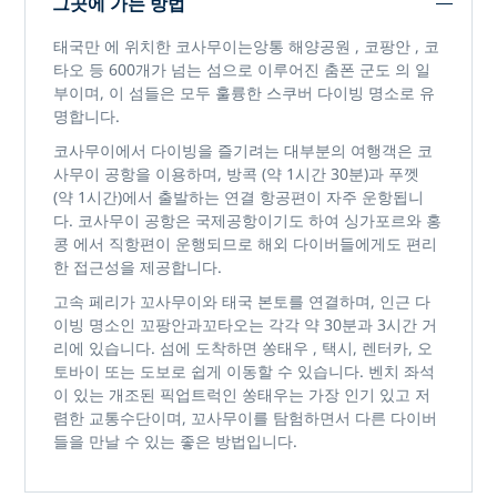
그곳에 가는 방법
태국만
에 위치한
코사무이는
앙통 해양공원
,
코팡안
,
코
타오
등 600개가 넘는 섬으로 이루어진
춤폰 군도
의 일
부이며, 이 섬들은 모두 훌륭한 스쿠버 다이빙 명소로 유
명합니다.
코사무이에서 다이빙을
즐기려는 대부분의 여행객은
코
사무이 공항을
이용하며,
방콕
(약 1시간 30분)과
푸껫
(약 1시간)에서 출발하는 연결 항공편이 자주 운항됩니
다. 코사무이 공항은 국제공항이기도 하여
싱가포르와 홍
콩
에서 직항편이 운행되므로 해외 다이버들에게도 편리
한 접근성을 제공합니다.
고속 페리가 꼬사무이와 태국 본토를 연결하며, 인근 다
이빙 명소인
꼬팡안과
꼬타오는
각각 약 30분과 3시간 거
리에 있습니다. 섬에 도착하면
쏭태우
, 택시, 렌터카, 오
토바이 또는 도보로 쉽게 이동할 수 있습니다. 벤치 좌석
이 있는 개조된 픽업트럭인 쏭태우는 가장 인기 있고 저
렴한 교통수단이며, 꼬사무이를 탐험하면서 다른 다이버
들을 만날 수 있는 좋은 방법입니다.