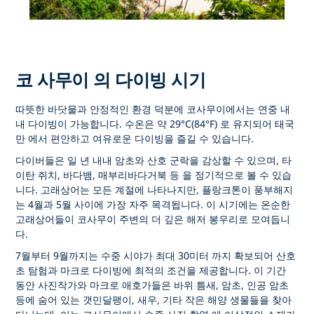
코 사무이 의 다이빙 시기
따뜻한 바닷물과 안정적인 환경 덕분에
코사무이에서는 연중 내
내 다이빙이
가능합니다. 수온은 약
29°C(84°F)
로 유지되어
태국
만
에서 편안하고 여유로운 다이빙을 즐길 수 있습니다.
다이버들은 일 년 내내 암초와 산호 군락을 감상할 수 있으며,
타
이탄 쥐치, 바다뱀, 매부리바다거북 등
을 정기적으로 볼 수 있습
니다.
고래상어는
모든 계절에 나타나지만, 플랑크톤이 풍부해지
는
4월과 5월
사이에 가장 자주 목격됩니다. 이 시기에는 온순한
고래상어들이 코사무이 주변의 더 깊은 해저 봉우리로 모여듭니
다.
7월부터 9월까지는 수중 시야가 최대 30미터
까지 확보되어 산호
초 탐험과 마크로 다이빙에 최적의 조건을 제공합니다. 이 기간
동안 사진작가와 마크로 애호가들은 바위 틈새, 암초, 인공 암초
등에 숨어 있는
갯민달팽이, 새우, 기타 작은 해양 생물들을
찾아