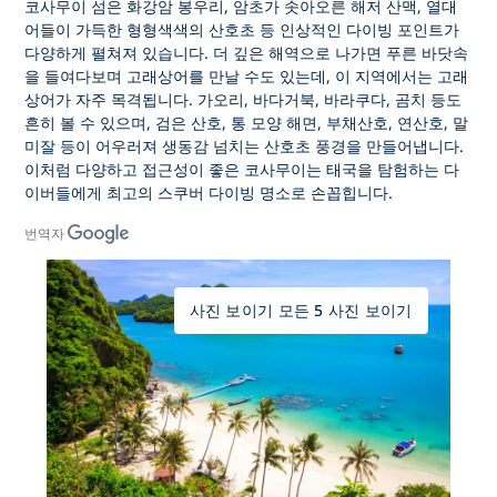
코사무이 섬은 화강암 봉우리, 암초가 솟아오른 해저 산맥, 열대
어들이 가득한 형형색색의 산호초 등 인상적인 다이빙 포인트가
다양하게 펼쳐져 있습니다. 더 깊은 해역으로 나가면 푸른 바닷속
을 들여다보며
고래상어를 만날 수도 있는데, 이 지역에서는 고래
상어가
자주 목격됩니다.
가오리, 바다거북, 바라쿠다, 곰치 등도
흔히 볼 수 있으며, 검은 산호, 통 모양 해면, 부채산호, 연산호, 말
미잘 등이 어우러져 생동감 넘치는 산호초 풍경을 만들어냅니다.
이처럼 다양하고 접근성이 좋은 코사무이는 태국을 탐험하는 다
이버들에게 최고의
스쿠버 다이빙
명소로 손꼽힙니다.
번역자
사진 보이기 모든 5 사진 보이기