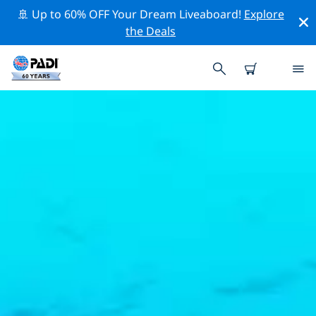
🚢 Up to 60% OFF Your Dream Liveaboard!
Explore
the Deals