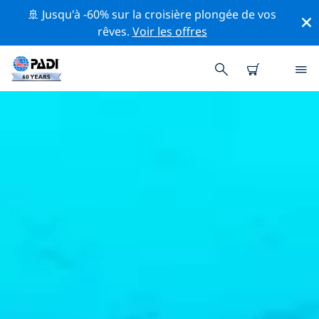
🚢 Jusqu'à -60% sur la croisière plongée de vos
rêves.
Voir les offres