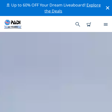
🚢 Up to 60% OFF Your Dream Liveaboard!
Explore
the Deals