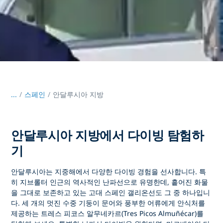
...
/
스페인
안달루시아 지방
안달루시아 지방에서 다이빙 탐험하
기
안달루시아는 지중해에서 다양한 다이빙 경험을 선사합니다. 특
히 지브롤터 인근의 역사적인 난파선으로 유명한데, 흩어진 화물
을 그대로 보존하고 있는 고대 스페인 갤리온선도 그 중 하나입니
다. 세 개의 멋진 수중 기둥이 문어와 풍부한 어류에게 안식처를
제공하는 트레스 피코스 알무네카르(Tres Picos Almuñécar)를