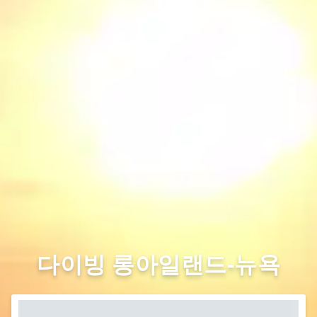
다이빙 롱아일랜드-뉴욕