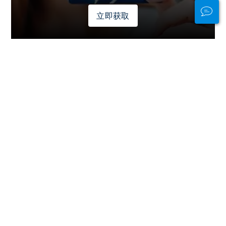
立即获取
Stay Connected
In and Out of the
Water
PADI Club™ is your way to meetup
with divers, keep your skills fresh,
and take your diving to the next
level with a FREE annual magazine
subscription, discounted PADI
eLearning courses + more!