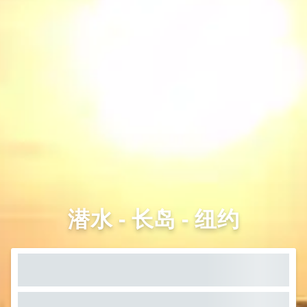
潜水 - 长岛 - 纽约