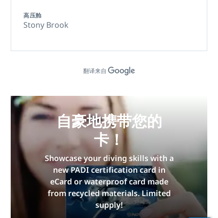
高压舱
Stony Brook
翻译来自
自豪地携带您的
卡！
Showcase your diving skills with a
new PADI certification card in
eCard or waterproof card made
from recycled materials. Limited
supply!