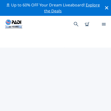
🚢 Up to 60% OFF Your Dream Liveaboard!
Explore
the Deals
PADIダイブショップ ブルージュ
上記のフィルターまたはインタラクティブ マップを使用
して、ニーズに合った PADI ダイビング ショップ ブルー
ジュ を見つけてください。当社のすべてのダイビング セ
ンター ブルージュ では、優れたトレーニング、楽しいア
クティビティを多数提供しており、PADI の厳格な品質基
準に準拠しています。