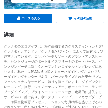
コースを見る
その他の活動
詳細
グレナダのエコダイブは、海洋生物学者のクリスティン（カナダ/
グレナダ）とアンドレ（グレナダ/バジャン）によって所有および
運営されています。コヤバビーチリゾートのグランドアンスビー
チ、セントジョージのポートルイスマリーナのボートバース、ピ
ンクジンビーチに新しくオープンしたロイヤルトングレナダにあ
ります。私たちはPADIの5つ星スキューバダイビングおよびフリ
ーダイビングセンターであり、パーソナライズされた安全でプロ
フェッショナルなサービスに誇りを持っています。ダイビングト
レーニング、旅行、シュノーケルツアー、ボートツアー、ランデ
ブーダイビング、プライベートチャーターは、定期的に提供する
サービスの一部であり、水中クリーンアップ、ミノカサゴダービ
ー、海洋生物教育プレゼンテーションで毎月物事を盛り上げるの
が好きです。私たちは小グループや個人に対応しており、グレナ