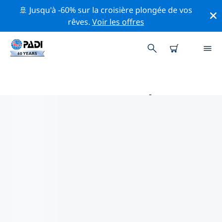
🚢 Jusqu'à -60% sur la croisière plongée de vos
rêves.
Voir les offres
PRINCIPALES ACTIVITÉS DE
CONSERVATION AUTOUR DE
ÎLES ÉGÉENNES
Explorez les activités de conservation autour de îles
Égéennes à l'aide des filtres ci-dessus ou de la carte
interactive.