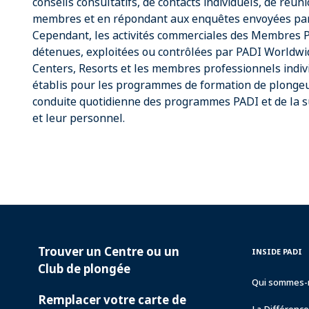
conseils consultatifs, de contacts individuels, de réu
membres et en répondant aux enquêtes envoyées par
Cependant, les activités commerciales des Membres P
détenues, exploitées ou contrôlées par PADI Worldwi
Centers, Resorts et les membres professionnels indiv
établis pour les programmes de formation de plongeu
conduite quotidienne des programmes PADI et de la 
et leur personnel.
Trouver un Centre ou un
PADI
INSIDE
INSIDE PADI
SERVICES
PADI
Club de plongée
Qui sommes-
Remplacer votre carte de