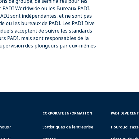
nions de groupe, de séminaires pour les
 PADI Worldwide ou les Bureaux PADI.
ADI sont indépendantes, et ne sont pas
de ou les bureaux de PADI. Les PADI Dive
iduels acceptent de suivre les standards
rs PADI, mais sont responsables de la
supervision des plongeurs par eux-mêmes
CORPORATE
PADI
CORPORATE INFORMATION
PADI DIVE CEN
INFORMATION
DIVE
CENTER
nous?
Statistiques de l’entreprise
Pourquoi s’ass
&
RESORTS