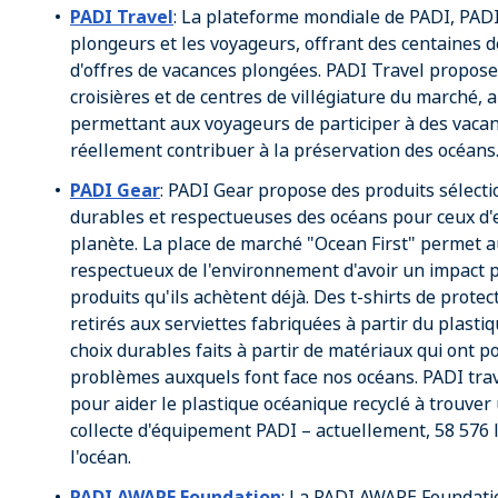
PADI Travel
: La plateforme mondiale de PADI, PADI
plongeurs et les voyageurs, offrant des centaines d
d'offres de vacances plongées. PADI Travel propose
croisières et de centres de villégiature du marché, 
permettant aux voyageurs de participer à des vacan
réellement contribuer à la préservation des océans
PADI Gear
: PADI Gear propose des produits sélecti
durables et respectueuses des océans pour ceux d'e
planète. La place de marché "Ocean First" permet
respectueux de l'environnement d'avoir un impact po
produits qu'ils achètent déjà. Des t-shirts de protec
retirés aux serviettes fabriquées à partir du plastiq
choix durables faits à partir de matériaux qui ont p
problèmes auxquels font face nos océans. PADI trav
pour aider le plastique océanique recyclé à trouver
collecte d'équipement PADI – actuellement, 58 576 l
l'océan.
PADI AWARE Foundation
: La PADI AWARE Foundatio