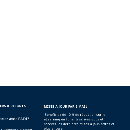
TERS & RESORTS
MISES À JOUR PAR E-MAIL
Bénéficiez de 10 % de réduction sur le
ocier avec PADI?
eLearning en ligne ! Inscrivez-vous et
recevez les dernières mises à jour, offres et
plus encore.