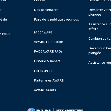
e PADI
Presse
Niveaux de Di
e
Nos partenaires
Démarrer votre
plongée
té de
Faire de la publicité avec nous
Assistance sur 
affaire
PADI AWARE
ez PADI
Combien de tem
AWARE Foundation
Devenir un Ce
PADI AWARE FAQs
plongée
Histoire & Impact
Assistance rég
Faites un don
Partenaires AWARE
AWARE Grants