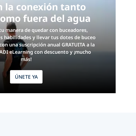
 la conexión tanto
como fuera del agua
tu manera de quedar con buceadores,
s habilidades y llevar tus dotes de buceo
l con una suscripción anual GRATUITA a la
 PADI eLearning con descuento y ¡mucho
más!
ÚNETE YA