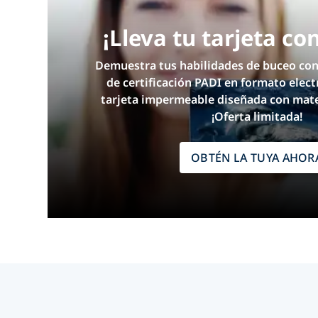
¡Lleva tu tarjeta co
Demuestra tus habilidades de buceo con
de certificación PADI en formato elect
tarjeta impermeable diseñada con mater
¡Oferta limitada!
OBTÉN LA TUYA AHOR