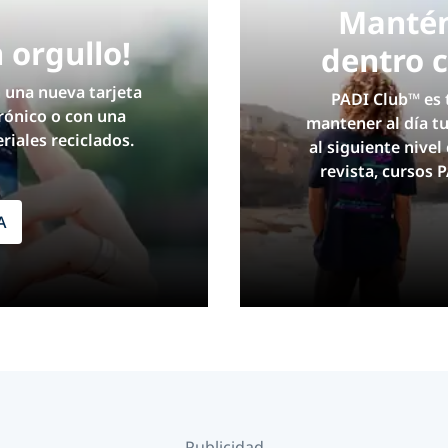
Mantén
n orgullo!
dentro 
 una nueva tarjeta
PADI Club™ es 
rónico o con una
mantener al día tu
iales reciclados.
al siguiente nive
revista, cursos
A
Publicidad