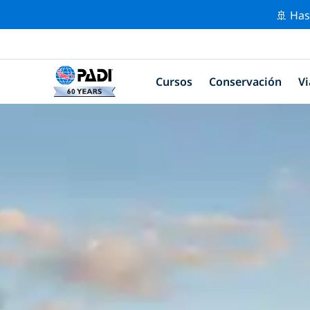
🚢 Has
Cursos
Conservación
Vi