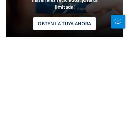
limitada!
OBTÉN LA TUYA AHORA
Mantén la
conexión tanto
dentro como
fuera del agua
PADI Club™ es tu manera de
quedar con buceadores, mantener
al día tus habilidades y llevar tus
dotes de buceo al siguiente nivel