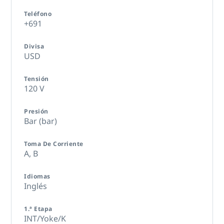
Teléfono
+691
Divisa
USD
Tensión
120 V
Presión
Bar (bar)
Toma De Corriente
A,
B
Idiomas
Inglés
1.ª Etapa
INT/Yoke/K