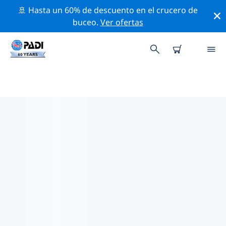
🚢 Hasta un 60% de descuento en el crucero de
buceo.
Ver ofertas
TIENDAS DE BUCEO PADI EN
SUIZA
Encuentra la tienda de buceo PADI en Suiza que se
ajuste a tus necesidades. Para ello, utiliza los filtros
anteriores o el mapa interactivo. Todos nuestros
centros de buceo en Suiza ofrecen una formación
excepcional, un montón de actividades divertidas y se
adhieren a las estrictas normas de calidad de PADI.