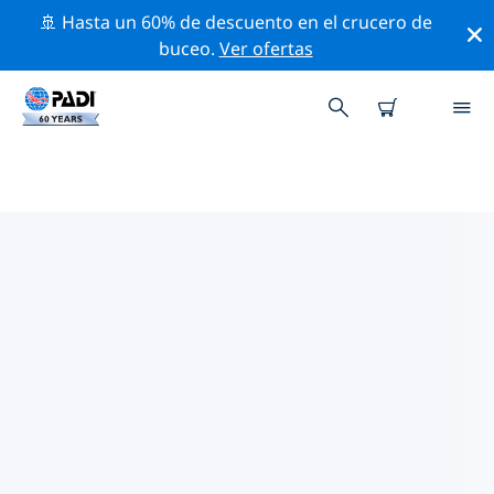
🚢 Hasta un 60% de descuento en el crucero de
buceo.
Ver ofertas
LAS MEJORES ACTIVIDADES DE
CONSERVACIÓN CERCA DE ISLAS
DEL EGEO
Descubre las actividades de conservación cerca de
Islas del Egeo con la ayuda de los filtros de arriba o
con el mapa interactivo.