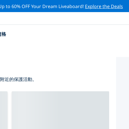
Up to 60% OFF Your Dream Liveaboard!
Explore the Deals
資格
 附近的保護活動。