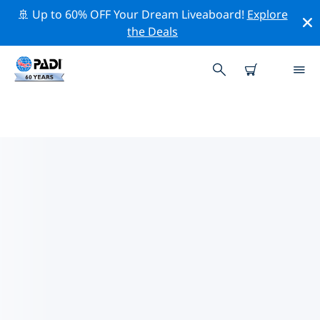
🚢 Up to 60% OFF Your Dream Liveaboard!
Explore
the Deals
愛琴海諸島附近的熱門潛水地點
目前在 愛琴海諸島附近列出了 59 個潛水地點，其中 33 是
礁 次潛水, 14 是 峭壁 次潛水 和 12 是 海灘 次潛水.
借助上面的篩選器或交互式地圖，探索 愛琴海諸島 點附近
的潛水點。如果您知道該站點，還可以查看每個潛水地點的
詳細信息頁面並投票。