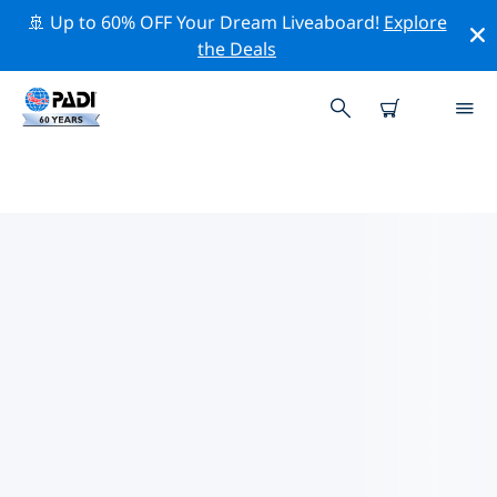
🚢 Up to 60% OFF Your Dream Liveaboard!
Explore
the Deals
TOP
NATUURBEHOUDSACTIVITEITEN
ROND THAILAND
Ontdek de natuurbehoudsactiviteiten rond Thailand
met behulp van de bovenstaande filters of de
interactieve kaart.