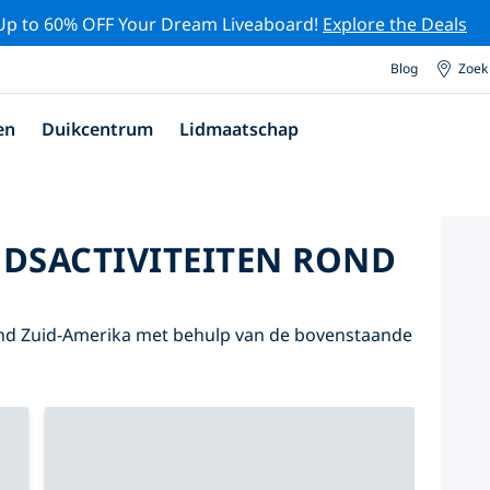
Up to 60% OFF Your Dream Liveaboard!
Explore the Deals
Blog
Zoek
en
Duikcentrum
Lidmaatschap
DSACTIVITEITEN ROND
nd Zuid-Amerika met behulp van de bovenstaande