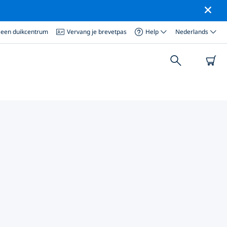
 een duikcentrum
Vervang je brevetpas
Help
Nederlands