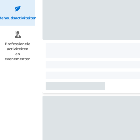
Behoudsactiviteiten
Professionele
activiteiten
en
evenementen