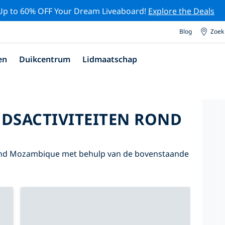
Up to 60% OFF Your Dream Liveaboard!
Explore the Deals
Blog
Zoek
en
Duikcentrum
Lidmaatschap
DSACTIVITEITEN ROND
ond Mozambique met behulp van de bovenstaande