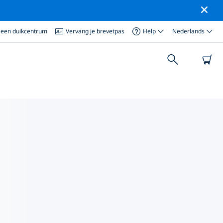
 een duikcentrum
Vervang je brevetpas
Help
Nederlands