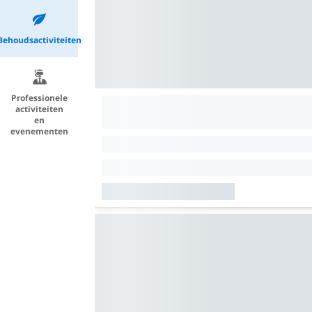
Behoudsactiviteiten
Professionele
activiteiten
en
evenementen