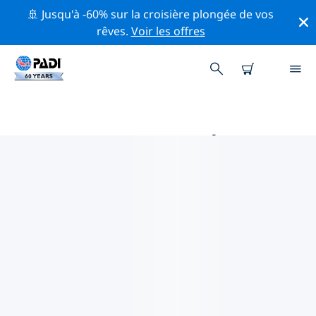
🚢 Jusqu'à -60% sur la croisière plongée de vos
rêves.
Voir les offres
PRINCIPALES ACTIVITÉS DE
CONSERVATION AUTOUR DE
MOZAMBIQUE
Explorez les activités de conservation autour de
Mozambique à l'aide des filtres ci-dessus ou de la carte
interactive.