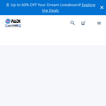
🚢 Up to 60% OFF Your Dream Liveaboard!
Explore
the Deals
TOP
NATUURBEHOUDSACTIVITEITEN
ROND ITALIË
Ontdek de natuurbehoudsactiviteiten rond Italië met
behulp van de bovenstaande filters of de interactieve
kaart.