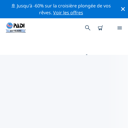
🚢 Jusqu'à -60% sur la croisière plongée de vos
rêves.
Voir les offres
PRINCIPALES ACTIVITÉS DE
CONSERVATION AUTOUR DE
ITALIE
Explorez les activités de conservation autour de Italie à
l'aide des filtres ci-dessus ou de la carte interactive.