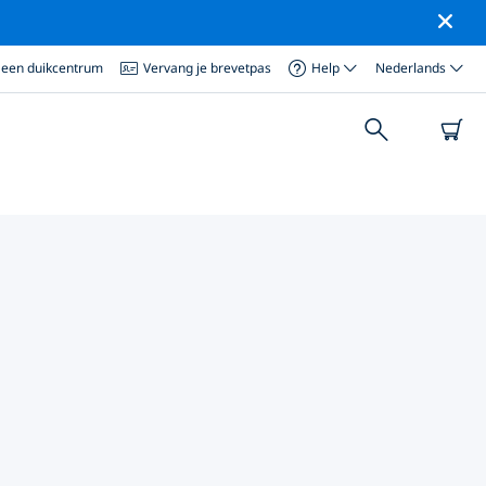
 een duikcentrum
Vervang je brevetpas
Help
Nederlands