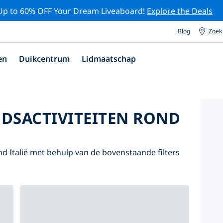
Up to 60% OFF Your Dream Liveaboard!
Explore the Deals
Blog
Zoek
en
Duikcentrum
Lidmaatschap
DSACTIVITEITEN ROND
d Italië met behulp van de bovenstaande filters