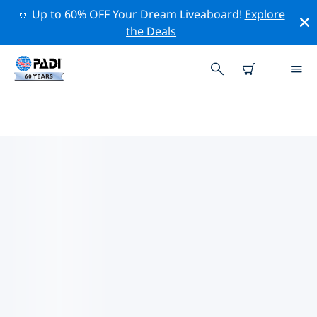
🚢 Up to 60% OFF Your Dream Liveaboard!
Explore
the Deals
TOP
NATUURBEHOUDSACTIVITEITEN
ROND CYPRUS
Ontdek de natuurbehoudsactiviteiten rond Cyprus
met behulp van de bovenstaande filters of de
interactieve kaart.