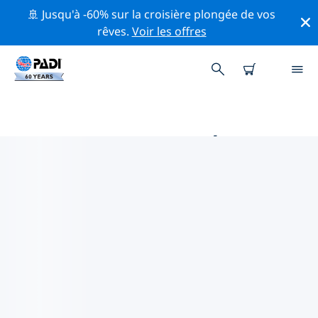
🚢 Jusqu'à -60% sur la croisière plongée de vos
rêves.
Voir les offres
PRINCIPALES ACTIVITÉS DE
CONSERVATION AUTOUR DE
CHYPRE
Explorez les activités de conservation autour de
Chypre à l'aide des filtres ci-dessus ou de la carte
interactive.