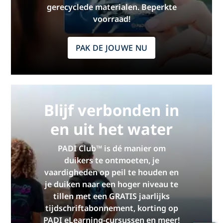
gerecyclede materialen. Beperkte
voorraad!
PAK DE JOUWE NU
Blijf verbonden in
en uit het water
PADI Club™ is dé manier om
duikers te ontmoeten, je
vaardigheden op peil te houden en
je duiken naar een hoger niveau te
tillen met een GRATIS jaarlijks
tijdschriftabonnement, korting op
PADI eLearning-cursussen en meer!