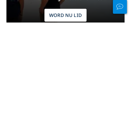
WORD NU LID
Advertentie
Duiken per werelddeel
Afrika
Azië
Cariben
De Stille Oceaan
Europa
Indische Oceaan
Midden-Amerika
Midden-oosten