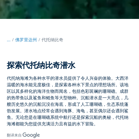
...
/
佛罗里达州
代托纳比奇
探索代托纳比奇潜水
代托纳海滩为各种水平的潜水员提供了令人兴奋的体验。大西洋
温暖的海水能见度极佳，是探索各种水下景点的理想场所。该地
区以其多样化的海洋生物而闻名，包括色彩斑斓的珊瑚礁、成群
的热带鱼以及鲨鱼和鳐鱼等大型物种。沉船潜水是一大亮点，几
艘历史悠久的沉船沉没在海底，形成了人工珊瑚礁，生态系统蓬
勃发展。潜水地点经常会遇到海豚、海龟，甚至偶尔还会遇到鲨
鱼。无论您是在珊瑚礁系统中航行还是探索沉船的奥秘，代托纳
海滩都能为您提供充满活力且有益的水下冒险。
翻译来自