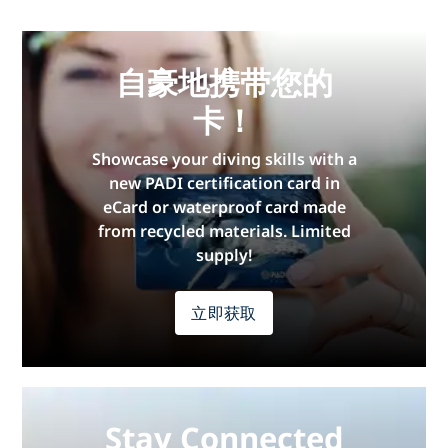
自豪地携带您的
卡！
Showcase your diving skills with a
new PADI certification card in
eCard or waterproof card made
from recycled materials. Limited
supply!
立即获取
Stay Connected