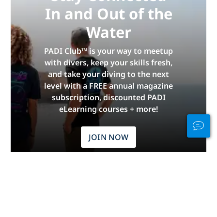
In and Out of the
Water
PADI Club™ is your way to meetup
with divers, keep your skills fresh,
and take your diving to the next
level with a FREE annual magazine
subscription, discounted PADI
eLearning courses + more!
JOIN NOW
广告
不同大陆的潜水体验