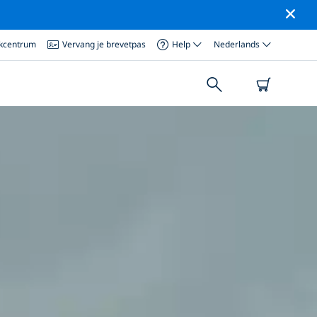
ikcentrum
Vervang je brevetpas
Help
Nederlands