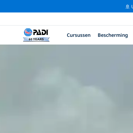
🚢 
Cursussen
Bescherming