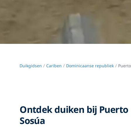
Duikgidsen
Cariben
Dominicaanse republiek
Puerto
Ontdek duiken bij Puerto 
Sosúa