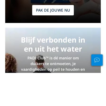
PAK DE JOUWE NU
Blijf verbonden in
en uit het water
PADI Club™ is dé manier om
duikers te ontmoeten, je
vaardigheden op peil te houden en
je duiken naar een hoger niveau te
tillen met een GRATIS jaarlijks
tijdschriftabonnement, korting op
PADI eLearning-cursussen en meer!
WORD NU LID