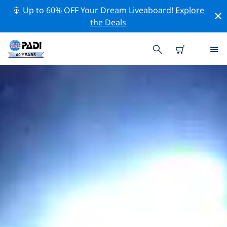
🚢 Up to 60% OFF Your Dream Liveaboard!
Explore
the Deals