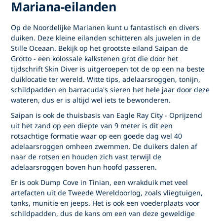
Mariana-eilanden
Op de Noordelijke Marianen kunt u fantastisch en divers
duiken. Deze kleine eilanden schitteren als juwelen in de
Stille Oceaan. Bekijk op het grootste eiland Saipan de
Grotto - een kolossale kalkstenen grot die door het
tijdschrift Skin Diver is uitgeroepen tot de op een na beste
duiklocatie ter wereld. Witte tips, adelaarsroggen, tonijn,
schildpadden en barracuda's sieren het hele jaar door deze
wateren, dus er is altijd wel iets te bewonderen.
Saipan is ook de thuisbasis van Eagle Ray City - Oprijzend
uit het zand op een diepte van 9 meter is dit een
rotsachtige formatie waar op een goede dag wel 40
adelaarsroggen omheen zwemmen. De duikers dalen af
naar de rotsen en houden zich vast terwijl de
adelaarsroggen boven hun hoofd passeren.
Er is ook Dump Cove in Tinian, een wrakduik met veel
artefacten uit de Tweede Wereldoorlog, zoals vliegtuigen,
tanks, munitie en jeeps. Het is ook een voederplaats voor
schildpadden, dus de kans om een van deze geweldige