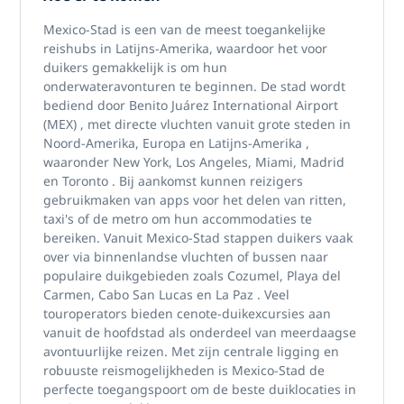
Mexico-Stad
is een van de meest toegankelijke
reishubs in Latijns-Amerika, waardoor het voor
duikers gemakkelijk is om hun
onderwateravonturen te beginnen. De stad wordt
bediend door
Benito Juárez International Airport
(MEX)
, met directe vluchten vanuit grote steden in
Noord-Amerika, Europa en Latijns-Amerika
,
waaronder
New York, Los Angeles, Miami, Madrid
en
Toronto
. Bij aankomst kunnen reizigers
gebruikmaken van
apps voor het delen van ritten,
taxi's of de metro
om hun accommodaties te
bereiken. Vanuit Mexico-Stad stappen duikers vaak
over via binnenlandse vluchten of bussen naar
populaire duikgebieden
zoals
Cozumel, Playa del
Carmen, Cabo San Lucas
en
La Paz
. Veel
touroperators bieden
cenote-duikexcursies
aan
vanuit de hoofdstad als onderdeel van meerdaagse
avontuurlijke reizen. Met zijn centrale ligging en
robuuste reismogelijkheden is Mexico-Stad de
perfecte toegangspoort om de beste
duiklocaties in