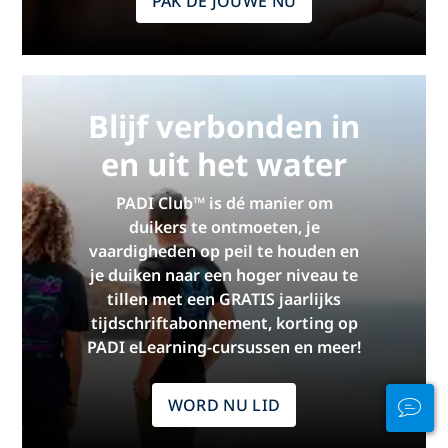
PAK DE JOUWE NU
Blijf verbonden in
en uit het water
PADI Club™ is dé manier om
duikers te ontmoeten, je
vaardigheden op peil te houden en
je duiken naar een hoger niveau te
tillen met een GRATIS jaarlijks
tijdschriftabonnement, korting op
PADI eLearning-cursussen en meer!
WORD NU LID