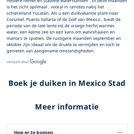
heldere hemel en stabiele waterstanden
. In deze maanden
is het zicht optimaal
, vooral in cenotes nabij het
schiereiland Yucatán. Als u een duikvakantie plant naar
Cozumel, Puerto Vallarta
of de
Golf van Mexico
, biedt de
periode van de late lente tot de vroege herfst
warmer
water, een kalme zee
en een kans om
walvishaaien en
manta's
te spotten. De rustigere maanden
september en
oktober
zijn ideaal om de drukte te vermijden en toch te
genieten van aangename omstandigheden.
vertaald door
Boek je duiken in Mexico Stad
Meer informatie
Hoe er te komen