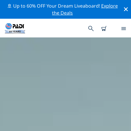
🚢 Up to 60% OFF Your Dream Liveaboard!
Explore
the Deals