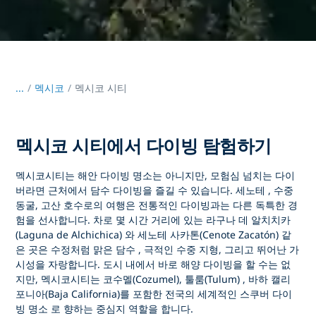
...
/
멕시코
멕시코 시티
멕시코 시티에서 다이빙 탐험하기
멕시코시티는
해안 다이빙 명소는 아니지만, 모험심 넘치는 다이
버라면 근처에서
담수 다이빙을
즐길 수 있습니다.
세노테
, 수중
동굴, 고산 호수로의 여행은 전통적인 다이빙과는 다른 독특한 경
험을 선사합니다. 차로 몇 시간 거리에 있는
라구나 데 알치치카
(Laguna de Alchichica)
와
세노테 사카톤(Cenote Zacatón)
같
은 곳은
수정처럼 맑은 담수
, 극적인 수중 지형, 그리고 뛰어난 가
시성을 자랑합니다. 도시 내에서 바로 해양 다이빙을 할 수는 없
지만, 멕시코시티는
코수멜(Cozumel), 툴룸(Tulum)
,
바하 캘리
포니아(Baja California)를
포함한 전국의
세계적인 스쿠버 다이
빙 명소
로 향하는 중심지 역할을 합니다.