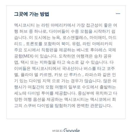
그곳에 가는 방법
멕시코시티
는 라틴 아메리카에서 가장 접근성이 좋은 여
행 허브 중 하나로, 다이버들이 수중 모험을 시작하기 쉽
습니다. 이 도시에는
뉴욕, 로스앤젤레스, 마이애미, 마드
리드
,
토론토를
포함하여
북미, 유럽, 라틴 아메리카의
주요 도시에서 직항편을 제공하는
베니토 후아레스 국제
공항(MEX)
이 있습니다. 도착하면 여행객은
승차 공유
앱, 택시 또는 지하철을
타고 숙소로 갈 수 있습니다. 다
이버들은 멕시코시티에서 국내선이나 버스를 타고
코주
멜, 플라야 델 카르멘, 카보 산 루카스
,
라파스와
같은
인
기 있는 다이빙 지역
으로 가는 경우가 많습니다. 많은 여
행사가 며칠간의 모험 여행의 일부로 수도에서
출발하는
세노테 다이빙 투어를
제공합니다. 중심부에 위치하고 다
양한 여행 옵션을 제공하는 멕시코시티는
멕시코에서 최
고의 스쿠버 다이빙을
탐험하기에 완벽한 관문입니다.
번역자