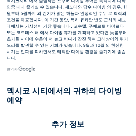
멕시코시티
에서 출발하는 스쿠버 다이빙 투어는 목적지에 따라
연중 내내 즐기실 수 있습니다.
세노테와 담수 다이빙
의 경우,
11
월부터 5월까지
의 건기가
맑은 하늘과 안정적인 수위
로 최적의
조건을 제공합니다. 이 기간 동안, 특히 유카탄 반도 근처의 세노
테에서는
가시성이 가장 좋습니다
.
코수멜, 푸에르토 바야르타
또는
코르테스 해
에서 다이빙 휴가를 계획하고 있다면 늦봄부터
초가을 사이에
수온이 더 높고 바다가 잔잔
하며
고래상어와 쥐가
오리를
발견할 수 있는 기회가 있습니다.
9월과 10월
의 한산한
시기는 인파를 피하면서도 쾌적한 다이빙 환경을 즐기기에 좋습
니다.
번역자
멕시코 시티에서의 귀하의 다이빙
예약
추가 정보