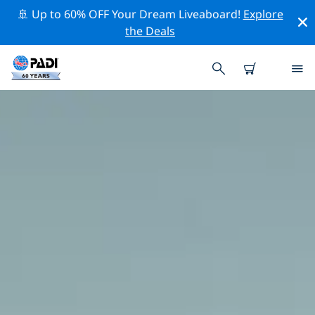
🚢 Up to 60% OFF Your Dream Liveaboard!
Explore
the Deals