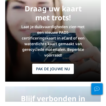
Draag uw kaart
met trots!
Laat je duikvaardigheden zien met
een nieuwe PADI-
certificeringskaart in eCard of een
waterdichte kaart gemaakt van
gerecyclede materialen. Beperkte
voorraad!
PAK DE JOUWE NU
Blijf verbonden in