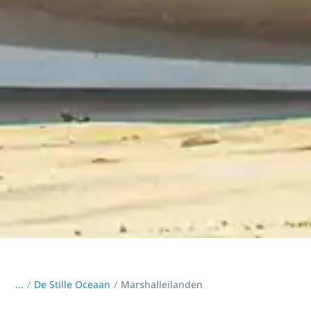
...
/
De Stille Oceaan
Marshalleilanden