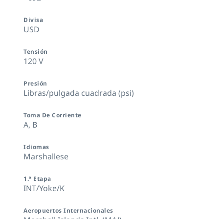
Divisa
USD
Tensión
120 V
Presión
Libras/pulgada cuadrada (psi)
Toma De Corriente
A,
B
Idiomas
Marshallese
1.ª Etapa
INT/Yoke/K
Aeropuertos Internacionales