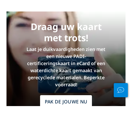
Draag uw kaart
met trots!
Laat je duikvaardigheden zien met
een nieuwe PADI-
certificeringskaart in eCard of een
waterdichte kaart gemaakt van
gerecyclede materialen. Beperkte
voorraad!
PAK DE JOUWE NU