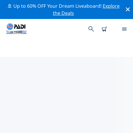
🚢 Up to 60% OFF Your Dream Liveaboard!
Explore
the Deals
TOPDUIKLOCATIES ROND
AMSTERDAM
Er zijn momenteel 5 duikplekken vermeld rond
Amsterdam, waarvan 5 zijn Meer duiken, 3 zijn Strand
duiken En 2 zijn Wrak duiken.
Verken de duiklocatie rond Amsterdam met behulp
van de bovenstaande filters of de interactieve kaart.
Bekijk ook de detailpagina van elke duiklocatie en
breng uw stem uit als u de locatie kent.