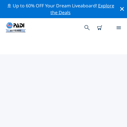
🚢 Up to 60% OFF Your Dream Liveaboard!
Explore
the Deals
PADI-DUIKCENTRA AMSTERDAM
Vind de PADI-duikwinkel Amsterdam die bij je past
door de bovenstaande filters of de interactieve kaart
te gebruiken. Al onze duikcentra Amsterdam bieden
uitstekende opleidingen, veel leuke activiteiten en
voldoen aan de strikte kwaliteitsnormen van PADI.