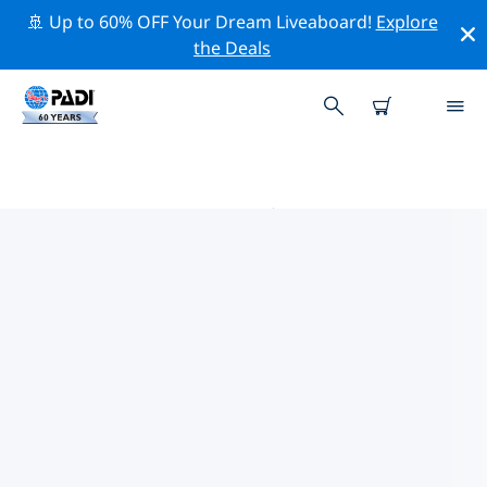
🚢 Up to 60% OFF Your Dream Liveaboard!
Explore
the Deals
阿姆斯特丹附近的热门潜水地点
目前在 阿姆斯特丹附近列出了 5 个潜水地点，其中 5 是 湖
泊潜水 次潜水, 3 是 海滩潜水 次潜水 和 2 是 沉船潜水 次潜
水.
借助上面的筛选器或交互式地图，探索 阿姆斯特丹 点附近
的潜水点。如果您知道该站点，还可以查看每个潜水地点的
详细信息页面并投票。