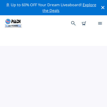
🚢 Up to 60% OFF Your Dream Liveaboard!
Explore
the Deals
TOPDUIKLOCATIES ROND
KÄRNTEN
Er zijn momenteel geen duiklocaties in
Kärntenvermeld.
Verken de duiklocatie rond Kärnten met behulp van de
bovenstaande filters of de interactieve kaart. Bekijk
ook de detailpagina van elke duiklocatie en breng uw
stem uit als u de locatie kent.